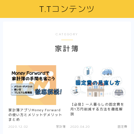
T.Tコンテンツ
CATEGORY
家計簿
【必見】一人暮らしの固定費を
月1万円削減する方法を徹底解
家計簿アプリMoney Forward
説
の使い方とメリットデメリット
まとめ
2020.12.02
家計簿
2020.04.20
固定費