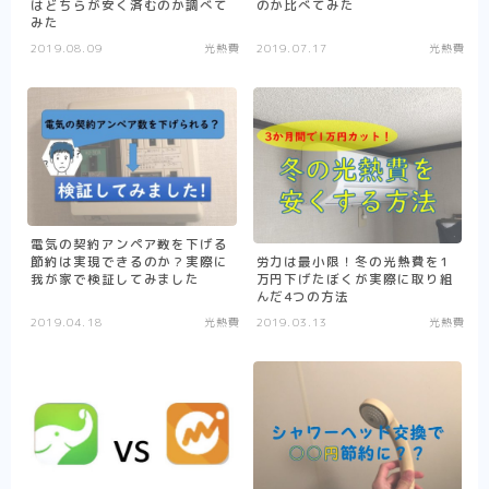
はどちらが安く済むのか調べて
のか比べてみた
みた
2019.08.09
光熱費
2019.07.17
光熱費
電気の契約アンペア数を下げる
節約は実現できるのか？実際に
労力は最小限！冬の光熱費を1
我が家で検証してみました
万円下げたぼくが実際に取り組
んだ4つの方法
2019.04.18
光熱費
2019.03.13
光熱費