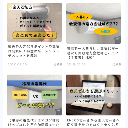
楽天でんきならポイントで電気
東京で一人暮らし、電気代が一
代削減に！料金体系、メリット
番安く済む電力会社はどこ？？
デメリットを解説
【主要五社比較】
2020.01.20
光熱費
2019.09.09
光熱費
【冷房の電気代】エアコンは付
ENEOSでんきから楽天でんきへ
けっぱなしと不在時電源OFFで
切り替えたのでいくら安くなる