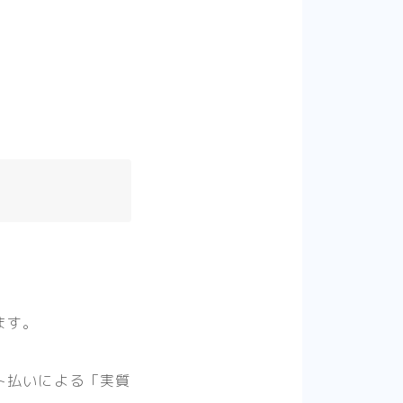
。
ます。
ト払いによる「実質