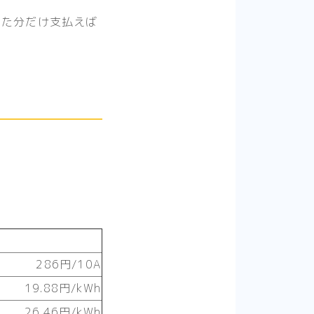
した分だけ支払えば
286円/10A
19.88円/kWh
26.46円/kWh