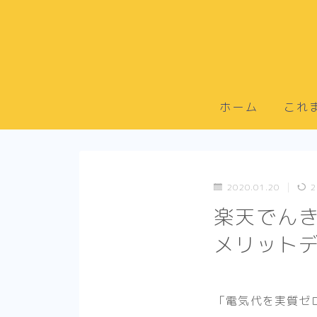
ホーム
これ
2020.01.20
2
楽天でん
メリット
「電気代を実質ゼ