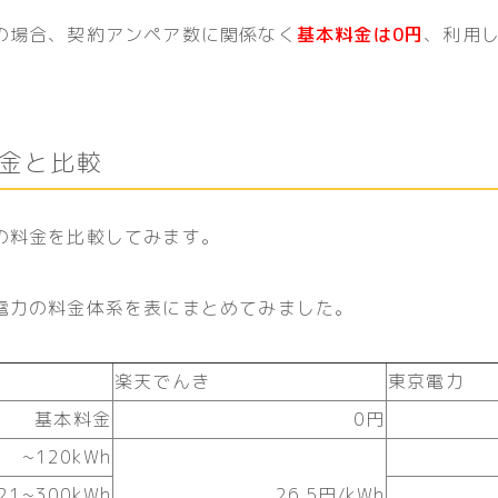
の場合、契約アンペア数に関係なく
基本料金は0円
、利用
金と比較
の料金を比較してみます。
電力の料金体系を表にまとめてみました。
楽天でんき
東京電力
基本料金
0円
~120kWh
21~300kWh
26.5円/kWh