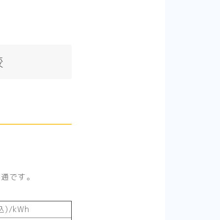
較
共通です。
)/kWh