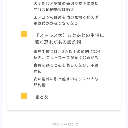
大変だけど家賃の値切り交渉に成功
すれば節約効果は絶大
エアコンの暖房を他の家電で補えば
電気代がかなり安くなる
【ストレス大】あとあとの生活に
響く恐れがある節約術
車を手放せば月2万以上の節約になる
反面、フットワークが重くなるかも
食費を削ると心も貧しくなり、不健
康に
安い物件に引っ越すのはリスク大な
節約術
まとめ
スポンサーリンク