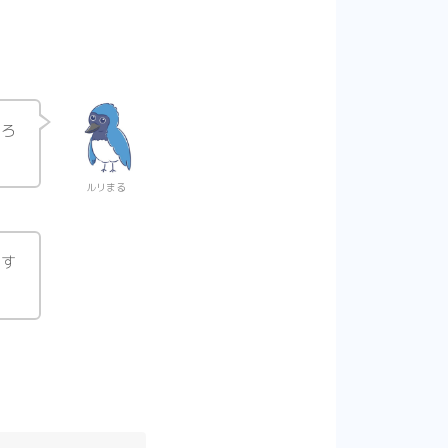
だろ
ルリまる
ます