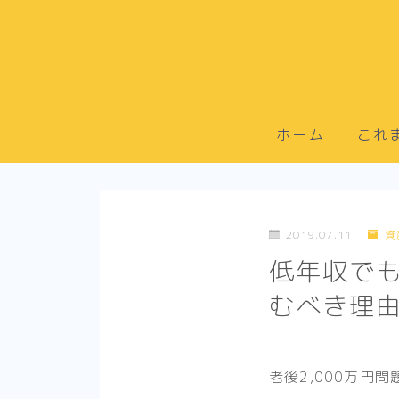
ホーム
これ
2019.07.11
資
低年収で
むべき理
老後2,000万