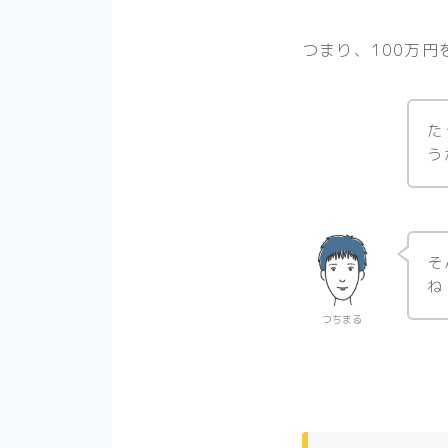
つまり、100万
た
う
そ
ね
つちまる