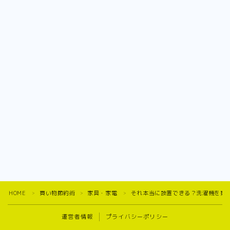
HOME
買い物節約術
家具・家電
それ本当に設置できる？洗濯機を買
＞
＞
＞
運営者情報
プライバシーポリシー