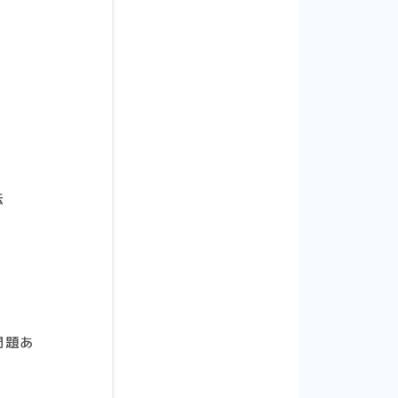
法
問題あ