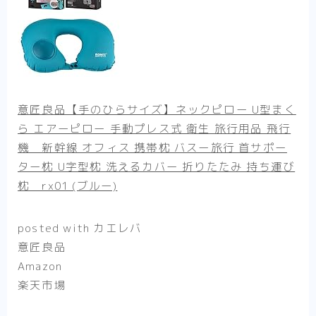
意匠良品【手のひらサイズ】ネックピロー U型まく
ら エアーピロー 手動プレス式 衛生 旅行用品 飛行
機 新幹線 オフィス 携帯枕 バスー旅行 首サポー
ター枕 U字型枕 洗えるカバー 折りたたみ 持ち運び
枕 rx01 (ブルー)
posted with
カエレバ
意匠良品
Amazon
楽天市場