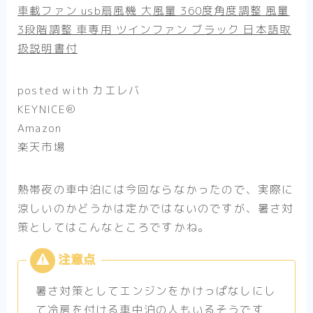
車載ファン usb扇風機 大風量 360度角度調整 風量
3段階調整 車専用 ツインファン ブラック 日本語取
扱説明書付
posted with
カエレバ
KEYNICE®
Amazon
楽天市場
熱帯夜の車中泊には今回ならなかったので、実際に
涼しいのかどうかは定かではないのですが、暑さ対
策としてはこんなところですかね。
暑さ対策としてエンジンをかけっぱなしにし
て冷房を付ける車中泊の人もいるそうです