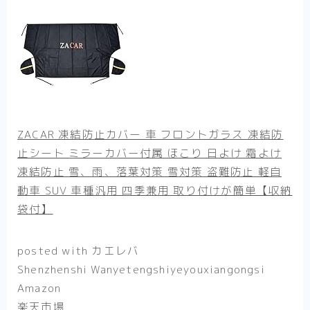
ZACAR 凍結防止カバー 車 フロントガラス 凍結防
止シート ミラーカバー付属 ほこり 日よけ 霜よけ
凍結防止 雪、雨、落葉対策 雪対策 盗難防止 軽自
動車 SUV 車種汎用 四季兼用 取り付けが簡単【収納
袋付】
posted with
カエレバ
Shenzhenshi Wanyetengshiyeyouxiangongsi
Amazon
楽天市場